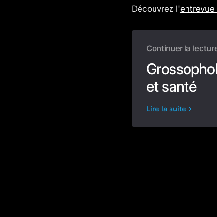
Découvrez l'
entrevue
Continuer la lectur
Grossophob
et santé
Lire la suite