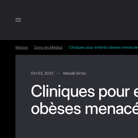
Cliniques pour enfants obèses menacées
Maison
/
Dans les Médias
/
Cliniques pour enfants obèses menacée
Oct 02, 2023
Maude Sirois
Cliniques pour 
obèses menac