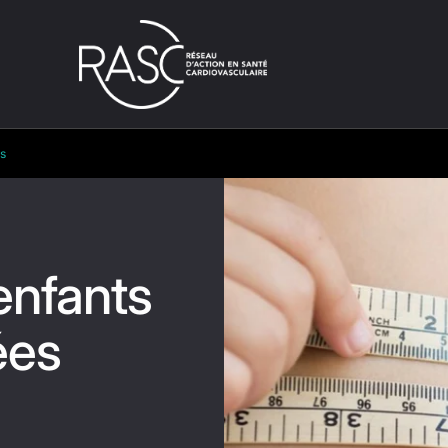
s
enfants
ées