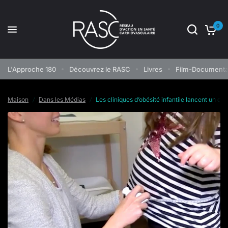
0
Les cliniques d’obésité infantile lancent un cri du cœur à Québec
Partagez:
L'Approche 180
Découvrez le RASC
Livres
Film-Documenta
Maison
/
Dans les Médias
/
Les cliniques d’obésité infantile lancent un c