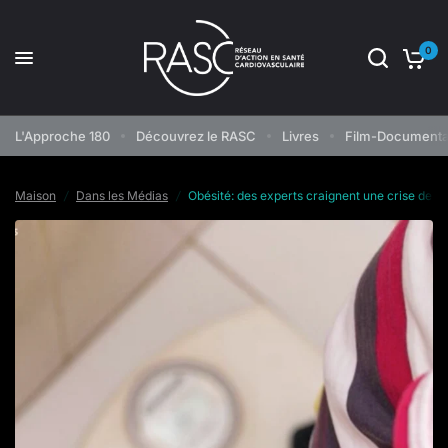
0
Obésité: des experts craignent une crise de santé publique
Partagez:
L'Approche 180
Découvrez le RASC
Livres
Film-Documenta
Maison
/
Dans les Médias
/
Obésité: des experts craignent une crise de s