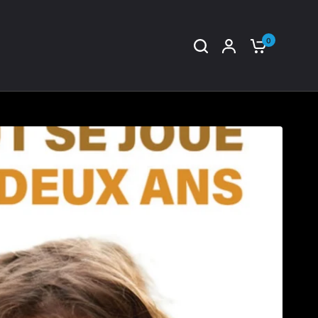
0
Partagez: