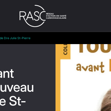
lie St-Pierre
de Dre Julie St-Pierre
ant
ouveau
ie St-